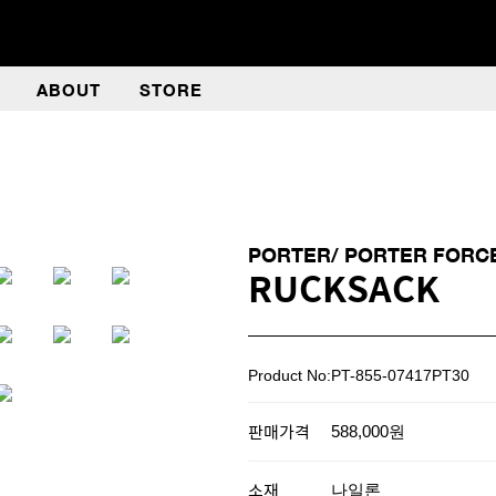
ABOUT
STORE
PORTER/ PORTER FORC
RUCKSACK
Product No:PT-855-07417PT30
판매가격
588,000원
소재
나일론