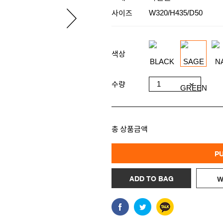
사이즈
W320/H435/D50
색상
수량
총 상품금액
P
ADD TO BAG
W