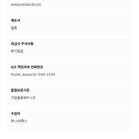
W460/H340/D150
제조국
일본
취급시 주의사항
화기엄금
A/S 책임자와 전화번호
Porter_Korea 02-540-1935
품질보증기준
구입일로부터 1년
수입자
㈜ 스타럭스