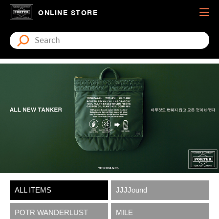
ONLINE STORE
ALL ITEMS
JJJJound
POTR WANDERLUST
MILE